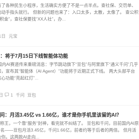
有了各种民生小程序，生活确实方便了不是一点半点。查社保、交罚单、
动动手指头就行。 但新的问题也来了：入口太多，太散，太像了。 查公积
积金”，查社保要找“XX人社”，办...
1日
元宝
：将于7月15日下线智能体功能
国内AI赛道传来重磅消息：字节跳动旗下“豆包”与阿里旗下“通义千问”几乎
，宣布其“智能体（AI Agent）”功能将于近期正式下线。 两大头部平台
功能“亮起红灯”...
日
1
千问
豆包
千问：月活3.45亿 vs 1.66亿，谁才是你手机里该留的AI？
”称王，一个靠“服务”封神，看完就不纠结了。 豆包和千问，目前国内AI原
两名——豆包月活3.45亿，千问1.66亿，前者约等于后者的两倍。 但月活
你。这两款AI走向...