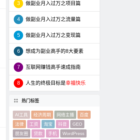
3
做副业月入过万之项目篇
4
做副业月入过万之流量篇
5
做副业月入过万之变现篇
6
想成为副业高手的8大要素
7
互联网赚钱高手速成指南
8
人生的终极目标是
幸福快乐
热门标签
AI工具
经济周期
网络主播
百度
法律
工资
淘宝
抖音
GEO
朋友圈
贷款
手机
WordPress