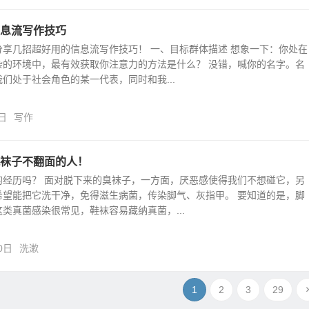
息流写作技巧
分享几招超好用的信息流写作技巧！ 一、目标群体描述 想象一下：你处在
杂的环境中，最有效获取你注意力的方法是什么？ 没错，喊你的名字。名
们处于社会角色的某一代表，同时和我...
日
写作
袜子不翻面的人！
的经历吗？ 面对脱下来的臭袜子，一方面，厌恶感使得我们不想碰它，另
希望能把它洗干净，免得滋生病菌，传染脚气、灰指甲。 要知道的是，脚
类真菌感染很常见，鞋袜容易藏纳真菌，...
0日
洗漱
1
2
3
29