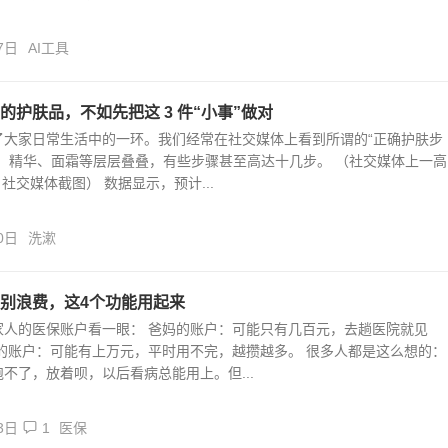
7日
AI工具
的护肤品，不如先把这 3 件“小事”做对
了大家日常生活中的一环。我们经常在社交媒体上看到所谓的“正确护肤步
乳、精华、面霜等层层叠叠，有些步骤甚至高达十几步。 （社交媒体上一高
 社交媒体截图） 数据显示，预计...
0日
洗漱
别浪费，这4个功能用起来
家人的医保账户看一眼： 爸妈的账户：可能只有几百元，去趟医院就见
人的账户：可能有上万元，平时用不完，越攒越多。 很多人都是这么想的：
不了，放着呗，以后看病总能用上。但...
3日
1
医保