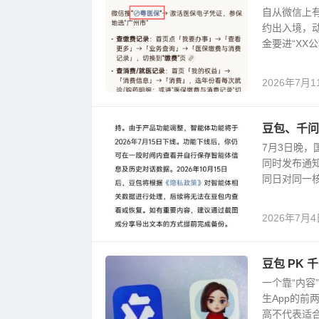
自从微信上
约出入境，
金要进“XX公
2026年7月1
豆包、千问
7月3日晚，
同时发布通知
同日对同一核心
2026年7月4
豆包 PK 
一个靠“内容
生App的前
高不代表适合