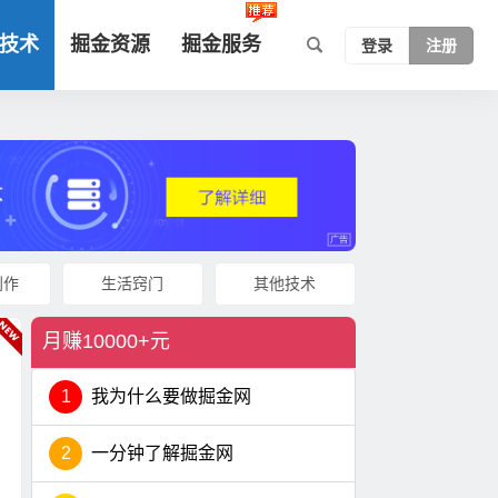
技术
掘金资源
掘金服务
登录
注册
创作
生活窍门
其他技术
月赚10000+元
1
我为什么要做掘金网
2
一分钟了解掘金网