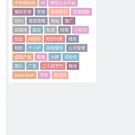
中央网信办
AI
微信公众平台
赚钱定律
字体
直播带货
宝塔面板
SEO
营销策略
网站
推广
自媒体
副业
私域
财税
小红书
创业
AI创作
知识付费
域名
短剧
个人IP
游戏赚钱
公司管理
虚拟产品
思维
社群
视频号
图片
广告
二十四节气
微信
DeepSeek
写作
短视频