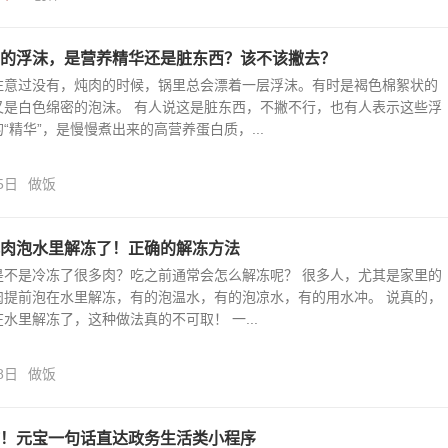
的浮沫，是营养精华还是脏东西？该不该撇去？
注意过没有，炖肉的时候，锅里总会漂着一层浮沫。有时是褐色棉絮状的
又是白色绵密的泡沫。 有人说这是脏东西，不撇不行，也有人表示这些浮
“精华”，是慢慢煮出来的高营养蛋白质，...
5日
做饭
肉泡水里解冻了！正确的解冻方法
是不是冷冻了很多肉？吃之前通常会怎么解冻呢？ 很多人，尤其是家里的
肉提前泡在水里解冻，有的泡温水，有的泡凉水，有的用水冲。 说真的，
水里解冻了，这种做法真的不可取！ 一...
8日
做饭
！元宝一句话直达政务生活类小程序