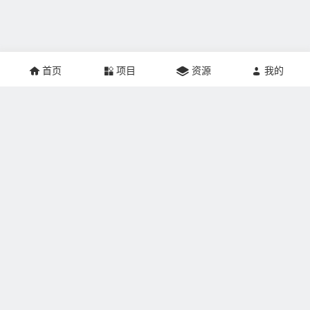
首页
项目
资源
我的
关于本站：
掘金网创建于2021年，网站专注于互联网创业、推广营销、
网站建设、个人成长、游戏人生记录，帮助更多的人实现