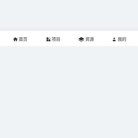
首页
项目
资源
我的
关于本站：
掘金网创建于2021年，网站专注于互联网创业、推广营销、