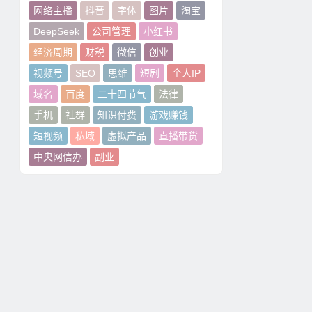
网络主播
抖音
字体
图片
淘宝
DeepSeek
公司管理
小红书
经济周期
财税
微信
创业
视频号
SEO
思维
短剧
个人IP
域名
百度
二十四节气
法律
手机
社群
知识付费
游戏赚钱
短视频
私域
虚拟产品
直播带货
中央网信办
副业