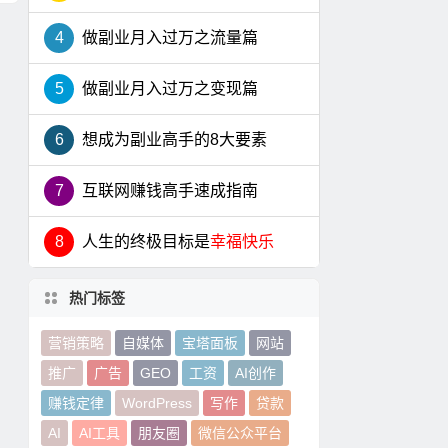
4
做副业月入过万之流量篇
5
做副业月入过万之变现篇
6
想成为副业高手的8大要素
7
互联网赚钱高手速成指南
8
人生的终极目标是
幸福快乐
热门标签
营销策略
自媒体
宝塔面板
网站
推广
广告
GEO
工资
AI创作
赚钱定律
WordPress
写作
贷款
AI
AI工具
朋友圈
微信公众平台