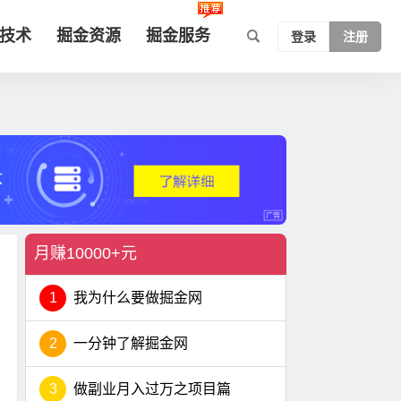
技术
掘金资源
掘金服务
登录
注册
月赚10000+元
1
我为什么要做掘金网
2
一分钟了解掘金网
3
做副业月入过万之项目篇