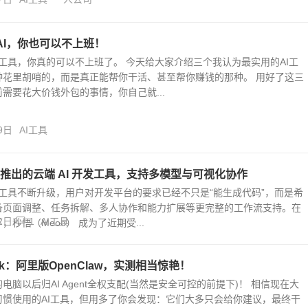
AI，你也可以不上班！
I工具，你真的可以不上班了。 今天给大家介绍三个我认为最实用的AI工
种花里胡哨的，而是真正能帮你干活、甚至帮你赚钱的那种。 用好了这三
需要花大价钱外包的事情，你自己就...
9日
AI工具
推出的云端 AI 开发工具，支持多模型与可视化协作
编程工具不断升级，用户对开发平台的要求已经不只是“能生成代码”，而是希
备页面调整、任务拆解、多人协作和能力扩展等更完整的工作流支持。在
2日
1
AI工具
，秒悟（Meoo） 成为了近期受...
ork：阿里版OpenClaw，实测相当惊艳！
电脑以后归AI Agent全权支配(当然是安全可控的前提下)！ 相信现在大
习惯使用的AI工具，但用多了你会发现：它们大多只会给你建议，最终干