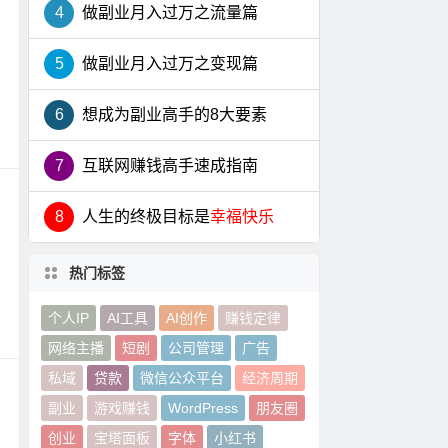
4
做副业月入过万之流量篇
5
做副业月入过万之变现篇
6
想成为副业高手的8大要素
7
互联网赚钱高手速成指南
8
人生的终极目标是
幸福快乐
热门标签
个人IP
AI工具
AI创作
赚钱定律
网络主播
短剧
公司管理
广告
私域
贷款
微信公众平台
经济周期
副业
游戏赚钱
WordPress
朋友圈
创业
宝塔面板
字体
小红书