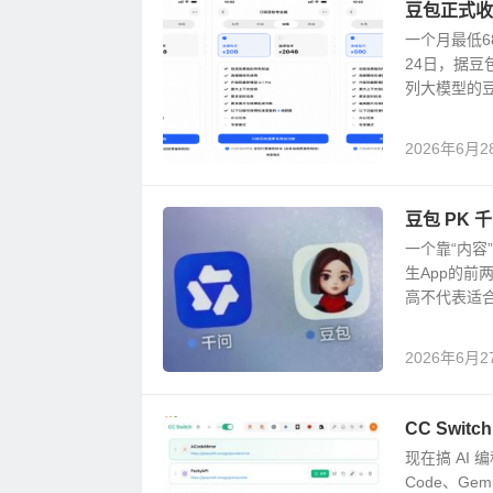
豆包正式收
一个月最低6
24日，据豆
列大模型的豆
2026年6月2
豆包 PK 
一个靠“内容
生App的前
高不代表适合
2026年6月2
CC Swit
现在搞 AI 编
Code、Gemi