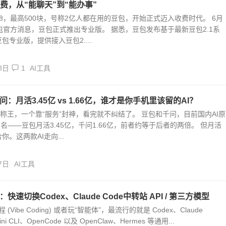
费，从“能聊天”到“能办事”
8，最高500块，号称2亿人都在用的豆包，开始正式迈入收费时代。 6月
包官方消息，豆包正式推出专业版。 据悉，豆包发布基于最新豆包2.1系
包专业版，提供接入豆包2....
8日
1
AI工具
千问：月活3.45亿 vs 1.66亿，谁才是你手机里该留的AI？
”称王，一个靠“服务”封神，看完就不纠结了。 豆包和千问，目前国内AI原
两名——豆包月活3.45亿，千问1.66亿，前者约等于后者的两倍。 但月活
你。这两款AI走向...
7日
AI工具
ch：快速切换Codex、Claude Code中转站 API / 第三方模型
程 (Vibe Coding) 或者玩“智能体”，最流行的就是 Codex、Claude
ni CLI、OpenCode 以及 OpenClaw、Hermes 等通用...