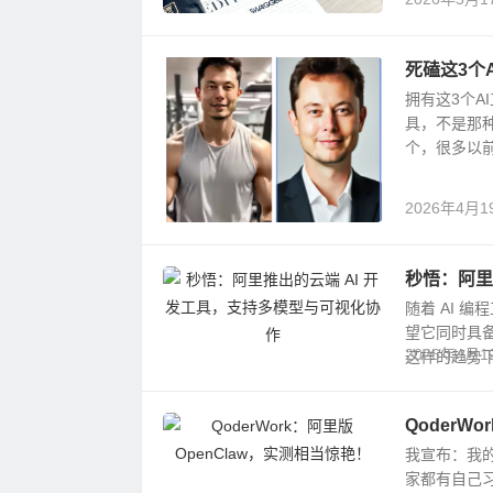
死磕这3个
拥有这3个A
具，不是那
个，很多以前
2026年4月1
秒悟：阿里
随着 AI 
望它同时具
2026年4月1
这样的趋势下
QoderW
我宣布：我的
家都有自己