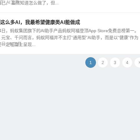
己。 虽然知道怎么做了，但...
日
AI工具
这么多AI，我最希望健康类AI能做成
14日，蚂蚁集团旗下的AI助手产品蚂蚁阿福登顶App Store免费总榜第一。
元宝、千问而言，蚂蚁阿福并不主打“通用型”AI助手，而是以“健康”作为
2日
AI工具
一定程度上呈现...
1
2
3
4