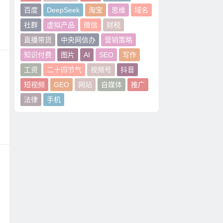
百度
DeepSeek
淘宝
思维
域名
社群
虚拟产品
微信
财税
直播带货
中央网信办
营销策略
知识付费
图片
AI
SEO
写作
工资
二十四节气
视频号
抖音
短视频
GEO
网站
自媒体
推广
法律
手机