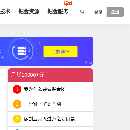
技术
掘金资源
掘金服务
登录
注册
月赚10000+元
1
我为什么要做掘金网
2
一分钟了解掘金网
3
做副业月入过万之项目篇