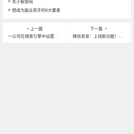
关于掘金网
想成为副业高手的8大要素
上一篇
下一篇
一公司在搜索引擎中设置他人商标为关键词 被判构成侵权
微信官宣：上线新功能！网友：太需要了！