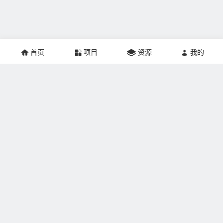
首页
项目
资源
我的
关于本站：
掘金网创建于2021年，网站专注于互联网创业、推广营销、