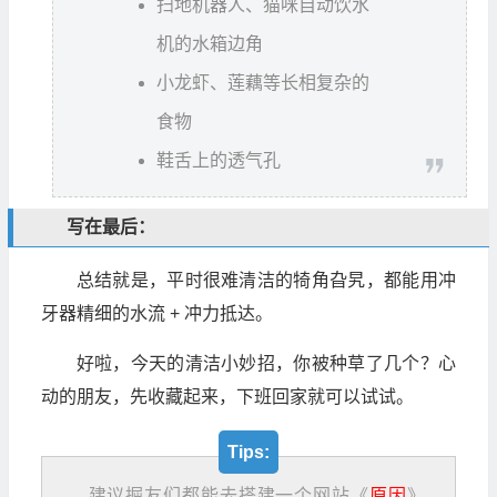
扫地机器人、猫咪自动饮水
机的水箱边角
小龙虾、莲藕等长相复杂的
食物
鞋舌上的透气孔
写在最后：
总结就是，平时很难清洁的犄角旮旯，都能用冲
牙器精细的水流 + 冲力抵达。
好啦，今天的清洁小妙招，你被种草了几个？心
动的朋友，先收藏起来，下班回家就可以试试。
Tips:
建议掘友们都能去搭建一个网站《
原因
》，