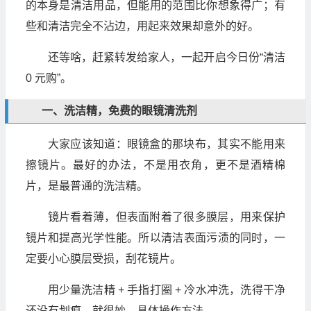
的本身是清洁用品，但能用的范围比你想象得广；有
些和清洁完全不沾边，用起来效果却意外的好。
还等啥，赶紧转发给家人，一起开启今日份“清洁
0 元购”。
一、洗洁精，免费的眼镜清洗剂
大家应该知道：眼镜盒的那块布，其实不能用来
擦镜片。最好的办法，不是用衣角，更不是酒精棉
片，是最普通的洗洁精。
镜片看着薄，但表面附着了很多膜层，用来保护
镜片和提高光学性能。所以清洁表面污渍的同时，一
定要小心膜层受损，刮花镜片。
用少量洗洁精 + 手指打圈 + 冷水冲洗，洗得干净
还没有划痕，就很妙。具体操作方法——