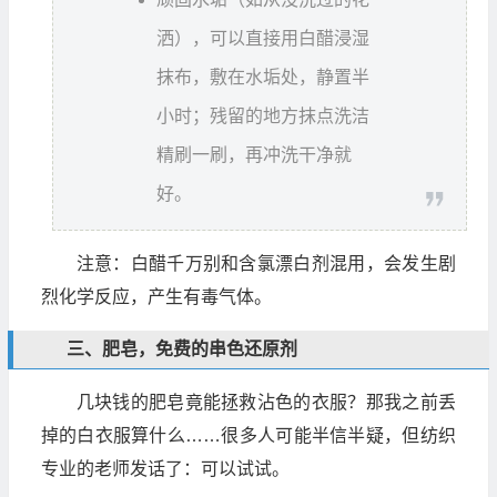
洒），可以直接用白醋浸湿
抹布，敷在水垢处，静置半
小时；残留的地方抹点洗洁
精刷一刷，再冲洗干净就
好。
注意：白醋千万别和含氯漂白剂混用，会发生剧
烈化学反应，产生有毒气体。
三、肥皂，免费的串色还原剂
几块钱的肥皂竟能拯救沾色的衣服？那我之前丢
掉的白衣服算什么……很多人可能半信半疑，但纺织
专业的老师发话了：可以试试。