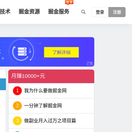
技术
掘金资源
掘金服务
登录
注册
月赚10000+元
1
我为什么要做掘金网
2
一分钟了解掘金网
3
做副业月入过万之项目篇