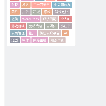
财税
域名
二十四节气
中央网信办
图片
广告
私域
思维
赚钱定律
微信
WordPress
经济周期
个人IP
游戏赚钱
营销策略
自媒体
小红书
公司管理
推广
微信公众平台
AI
短剧
字体
网络主播
知识付费