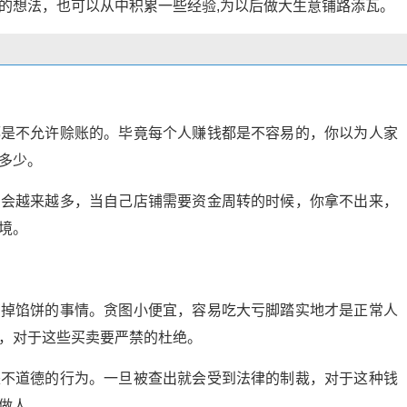
的想法，也可以从中积累一些经验,为以后做大生意铺路添瓦。
都是不允许赊账的。毕竟每个人赚钱都是不容易的，你以为人家
多少。
只会越来越多，当自己店铺需要资金周转的时候，你拿不出来，
境。
有掉馅饼的事情。贪图小便宜，容易吃大亏脚踏实地才是正常人
，对于这些买卖要严禁的杜绝。
是不道德的行为。一旦被查出就会受到法律的制裁，对于这种钱
做人。