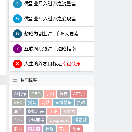
4
做副业月入过万之流量篇
5
做副业月入过万之变现篇
6
想成为副业高手的8大要素
7
互联网赚钱高手速成指南
8
人生的终极目标是
幸福快乐
热门标签
AI创作
GEO
手机
法律
AI工具
SEO
抖音
网站
直播带货
贷款
写作
虚拟产品
工资
视频号
创业
宝塔面板
DeepSeek
短视频
副业
朋友圈
社群
百度
淘宝