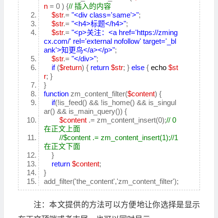
n
= 0 ) {
// 插入的内容
$str
.=
"<div class='same'>"
;
$str
.=
"<h4>标题</h4>"
;
$str
.=
"<p>关注：<a href='https://zming
cx.com/' rel='external nofollow' target='_bl
ank'>知更鸟</a></p>"
;
$str
.=
"</div>"
;
if
(
$return
) {
return
$str
; }
else
{
echo
$st
r
; }
}
function
zm_content_filter(
$content
) {
if
(!is_feed() && !is_home() && is_singul
ar() && is_main_query()) {
$content
.= zm_content_insert(0);
// 0
在正文上面
//$content .= zm_content_insert(1);//1
在正文下面
}
return
$content
;
}
add_filter('the_content','zm_content_filter');
注：本文提供的方法可以方便地让你选择是显示