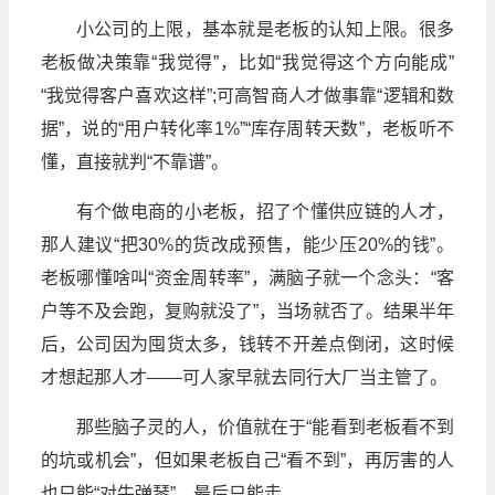
小公司的上限，基本就是老板的认知上限。很多
老板做决策靠“我觉得”，比如“我觉得这个方向能成”
“我觉得客户喜欢这样”;可高智商人才做事靠“逻辑和数
据”，说的“用户转化率1%”“库存周转天数”，老板听不
懂，直接就判“不靠谱”。
有个做电商的小老板，招了个懂供应链的人才，
那人建议“把30%的货改成预售，能少压20%的钱”。
老板哪懂啥叫“资金周转率”，满脑子就一个念头：“客
户等不及会跑，复购就没了”，当场就否了。结果半年
后，公司因为囤货太多，钱转不开差点倒闭，这时候
才想起那人才——可人家早就去同行大厂当主管了。
那些脑子灵的人，价值就在于“能看到老板看不到
的坑或机会”，但如果老板自己“看不到”，再厉害的人
也只能“对牛弹琴”，最后只能走。