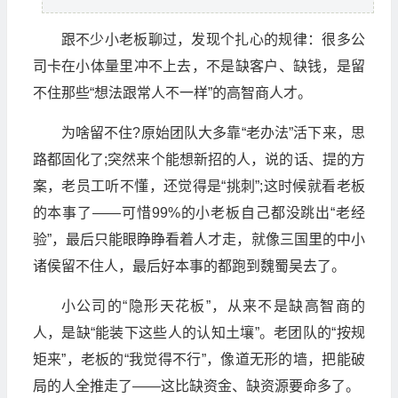
跟不少小老板聊过，发现个扎心的规律：很多公
司卡在小体量里冲不上去，不是缺客户、缺钱，是留
不住那些“想法跟常人不一样”的高智商人才。
为啥留不住?原始团队大多靠“老办法”活下来，思
路都固化了;突然来个能想新招的人，说的话、提的方
案，老员工听不懂，还觉得是“挑刺”;这时候就看老板
的本事了——可惜99%的小老板自己都没跳出“老经
验”，最后只能眼睁睁看着人才走，就像三国里的中小
诸侯留不住人，最后好本事的都跑到魏蜀吴去了。
小公司的“隐形天花板”，从来不是缺高智商的
人，是缺“能装下这些人的认知土壤”。老团队的“按规
矩来”，老板的“我觉得不行”，像道无形的墙，把能破
局的人全推走了——这比缺资金、缺资源要命多了。