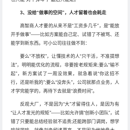
3、没给“做事的空间”，人才留着也会耗走
高智商人才要的从来不是“工资多几千”，是“能放
开手做事”——比如方案能自己定、试错了不被骂、还
能学到新东西。可小公司往往做不到：
要么“不放权”，让懂技术的人“只干活，不准提想
法”，明明能优化的流程，非要按老规矩来;要么“输不
起”，新方案试了一周没效果，就急着说“你这招不
行，还是听我的”;要么“没奔头”，公司就那点业务，人
才学完能学的，再待下去就是“浪费时间”。
反观大厂，不是因为“大”才留得住人，是因为有
“让人才发光的规矩”——比如允许搞“创新小团队”，试
错了只要能总结经验就不追责;还能跨部门调岗，想学