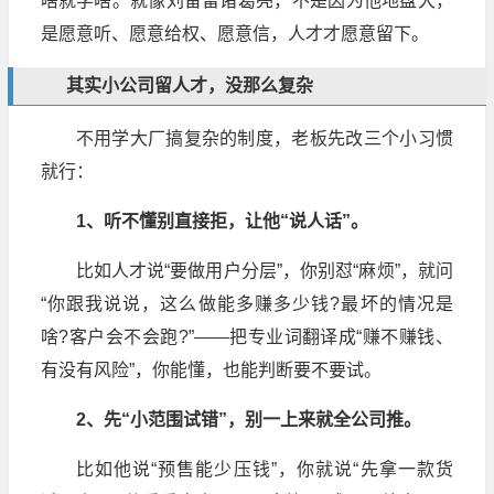
啥就学啥。就像刘备留诸葛亮，不是因为他地盘大，
是愿意听、愿意给权、愿意信，人才才愿意留下。
其实小公司留人才，没那么复杂
不用学大厂搞复杂的制度，老板先改三个小习惯
就行：
1、听不懂别直接拒，让他“说人话”。
比如人才说“要做用户分层”，你别怼“麻烦”，就问
“你跟我说说，这么做能多赚多少钱?最坏的情况是
啥?客户会不会跑?”——把专业词翻译成“赚不赚钱、
有没有风险”，你能懂，也能判断要不要试。
2、先“小范围试错”，别一上来就全公司推。
比如他说“预售能少压钱”，你就说“先拿一款货