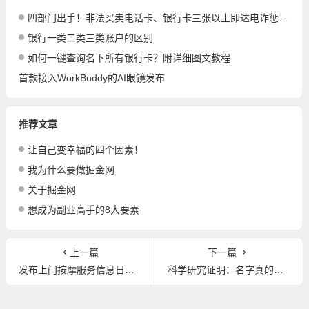
四部门出手！非法买卖电话卡、银行卡三张以上即达电诈惩戒标准
银行一类二类三类账户的区别
如何一键查询名下所有银行卡？附详细图文教程
首款接入WorkBuddy的AI眼镜发布
推荐文章
让自己变幸福的四个因素！
我为什么要做掘金网
关于掘金网
想成为副业高手的8大要素
上一篇
下一篇
发布上门按摩服务信息日赚万元？揭秘美女上门服务骗局
科学研究证明：名字真的能影响一个人的未来！