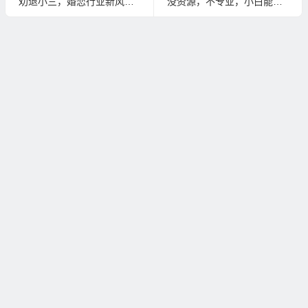
劝退小三，婚恋行业新风口？
没资源，不专业，小白能靠测评做好短视频吗？