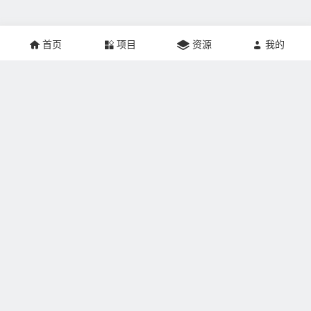
首页
项目
资源
我的
关于本站：
掘金网创建于2021年，网站专注于互联网创业、推广营销、
网站建设、个人成长、游戏人生记录，帮助更多的人实现
SOHO梦想。本站非常适合刚刚加入副业界的掘友学习，让