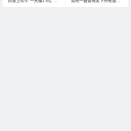
抖音上吹牛“一天赚1.5亿”被罚款20万
如何一键查询名下所有银行卡？附详细图文教程