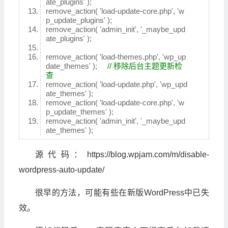
ate_plugins' );
remove_action( 'load-update-core.php', 'w
p_update_plugins' );
remove_action( 'admin_init', '_maybe_upd
ate_plugins' );
remove_action( 'load-themes.php', 'wp_up
date_themes' );
// 移除后台主题更新检
查
remove_action( 'load-update.php', 'wp_upd
ate_themes' );
remove_action( 'load-update-core.php', 'w
p_update_themes' );
remove_action( 'admin_init', '_maybe_upd
ate_themes' );
源代码：https://blog.wpjam.com/m/disable-
wordpress-auto-update/
很早的方法，可能有些在新版WordPress中已失
效。