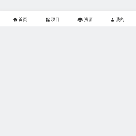
首页
项目
资源
我的
关于本站：
掘金网创建于2021年，网站专注于互联网创业、推广营销、
网站建设、个人成长、游戏人生记录，帮助更多的人实现
SOHO梦想。本站非常适合刚刚加入副业界的掘友学习，让