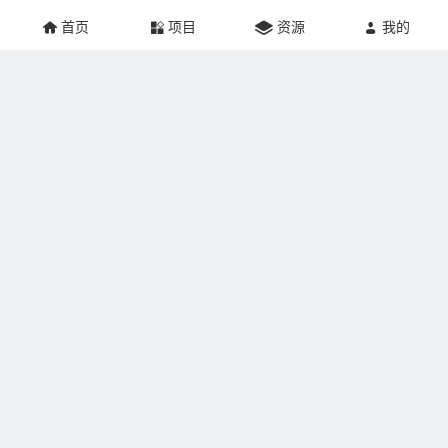
首页
项目
资源
我的
关于本站：
掘金网创建于2021年，网站专注于互联网创业、推广营销、
网站建设、个人成长、游戏人生记录，帮助更多的人实现
SOHO梦想。本站非常适合刚刚加入副业界的掘友学习，让
新手少走弯路，真正在互联网上赚到钱。