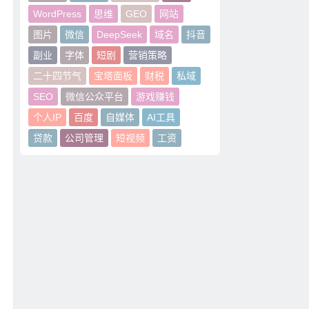
WordPress
思维
GEO
网站
图片
微信
DeepSeek
域名
抖音
副业
字体
短剧
营销策略
二十四节气
宝塔面板
财税
私域
SEO
微信公众平台
游戏赚钱
个人IP
百度
自媒体
AI工具
贷款
公司管理
短视频
工资