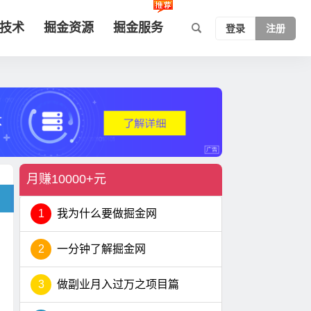
技术
掘金资源
掘金服务
登录
注册
月赚10000+元
1
我为什么要做掘金网
2
一分钟了解掘金网
3
做副业月入过万之项目篇