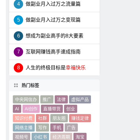
4
做副业月入过万之流量篇
5
做副业月入过万之变现篇
6
想成为副业高手的8大要素
7
互联网赚钱高手速成指南
8
人生的终极目标是
幸福快乐
热门标签
中央网信办
推广
法律
虚拟产品
AI
AI创作
直播带货
创业
知识付费
社群
朋友圈
赚钱定律
网络主播
写作
手机
广告
视频号
小红书
经济周期
淘宝