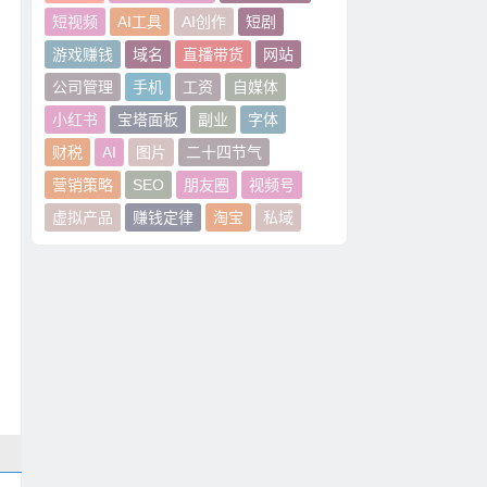
短视频
AI工具
AI创作
短剧
游戏赚钱
域名
直播带货
网站
公司管理
手机
工资
自媒体
小红书
宝塔面板
副业
字体
财税
AI
图片
二十四节气
营销策略
SEO
朋友圈
视频号
虚拟产品
赚钱定律
淘宝
私域