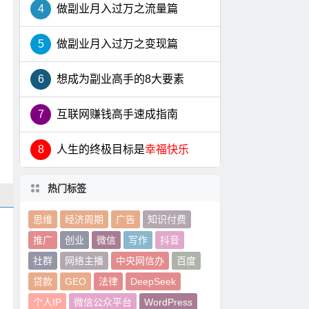
4
做副业月入过万之流量篇
5
做副业月入过万之变现篇
6
想成为副业高手的8大要素
7
互联网赚钱高手速成指南
8
人生的终极目标是
幸福快乐
热门标签
思维
经济周期
广告
知识付费
推广
创业
微信
写作
抖音
社群
网络主播
中央网信办
百度
贷款
GEO
法律
DeepSeek
个人IP
微信公众平台
WordPress