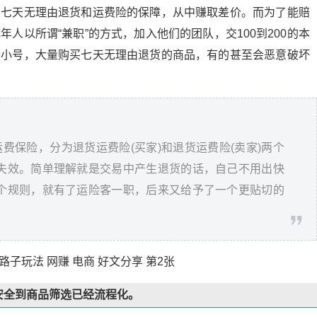
用七天无理由退货和运费险的保障，从中赚取差价。而为了能赔
人以所谓“兼职”的方式，加入他们的团队，交100到200的本
的小号，大量购买七天无理由退货的商品，有的甚至会恶意破坏
运费保险，分为退货运费险(买家)和退货运费险(卖家)两个
失效。简单理解就是交易中产生退货的话，自己不用出快
个规则，就有了运险客一职，后来又给予了一个更贴切的
子玩法 网赚 电商 好文分享 第2张
安全到商品筛选已经流程化。