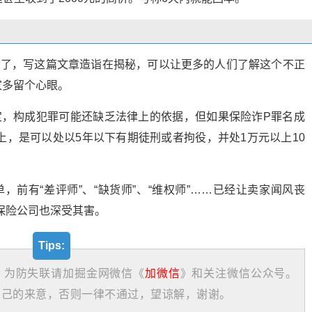
动了，写这篇文章造诣在揭秘，可以让更多的人们了解这个不正
家多留个心眼。
定，构成犯罪可能还缺乏法律上的依据，但如果保险诈P罪名成
以上，是可以处以5年以下有期徒刑或者拘役，并处1万元以上10
前有“差评师”、“缺货师”、“维权师”……已经让卖家闻风丧
保险公司也深受其害。
Tips:
，为防失联请加掘金网微信《
加微信
》和关注微信公众号。
自己的来意，否则一律不通过，望谅解，谢谢。