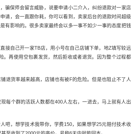
款，骗保师会留言威胁，说要申请小二介入，纠纷退款对一家店
去申请，会一直跟你耗，你可以看到，卖家后台的退款时间超级
也是有影响的。很多卖家最终会以多一事不如少一事的态度把钱
直接自己开一家TB店，用小号在自己店铺下单，地Z填写较远
运费险。再使用空包裹发货，然后拒收或者退货。因为整个过程都
店铺退货率越来越高，店铺也有被F的危险。但是也阻止不了人
发现每个群的活跃人数都在400人左右，一进去，马上就有人出
人吧，想学技术我带你，学费150，如果想学25元赔付技术收
里甚至收到了2000元的高价。号称6天内就能回本。