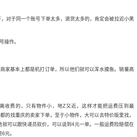
子，对于同一个账号下单太多，退货太多的，肯定会被拉近小黑
号操作。
，商家基本上都是机打订单，所以他们就可以浑水摸鱼。销量高
离收费的，只有物件小，地Z又近，这样才能把运费压到最
成都的找重庆的卖家下单，至于小物件，大可以去特价版里找，
，他就可以跟快递员砍价，可以谈到4元一单。一般运费险赔偿在
是6元。