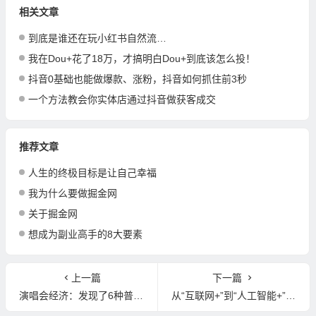
相关文章
到底是谁还在玩小红书自然流…
我在Dou+花了18万，才搞明白Dou+到底该怎么投！
抖音0基础也能做爆款、涨粉，抖音如何抓住前3秒
一个方法教会你实体店通过抖音做获客成交
推荐文章
人生的终极目标是让自己幸福
我为什么要做掘金网
关于掘金网
想成为副业高手的8大要素
上一篇
下一篇
演唱会经济：发现了6种普通人立马能上手的搞钱机会！
从“互联网+”到“人工智能+”的十年