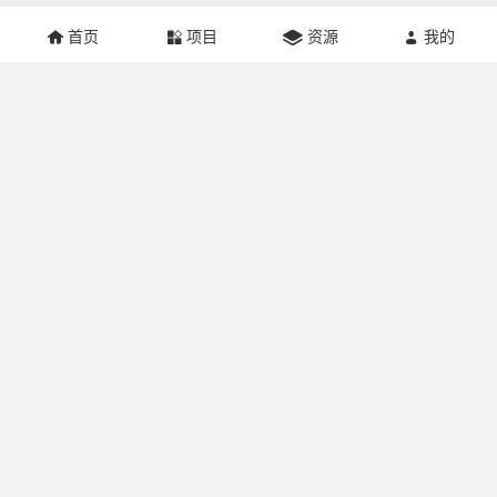
首页
项目
资源
我的
关于本站：
掘金网创建于2021年，网站专注于互联网创业、推广营销、
网站建设、个人成长、游戏人生记录，帮助更多的人实现
SOHO梦想。本站非常适合刚刚加入副业界的掘友学习，让
新手少走弯路，真正在互联网上赚到钱。