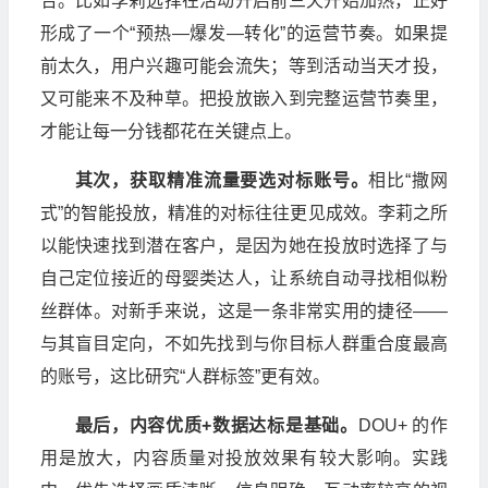
合。比如李莉选择在活动开启前三天开始加热，正好
形成了一个“预热—爆发—转化”的运营节奏。如果提
前太久，用户兴趣可能会流失；等到活动当天才投，
又可能来不及种草。把投放嵌入到完整运营节奏里，
才能让每一分钱都花在关键点上。
其次，获取精准流量要选对标账号。
相比“撒网
式”的智能投放，精准的对标往往更见成效。李莉之所
以能快速找到潜在客户，是因为她在投放时选择了与
自己定位接近的母婴类达人，让系统自动寻找相似粉
丝群体。对新手来说，这是一条非常实用的捷径——
与其盲目定向，不如先找到与你目标人群重合度最高
的账号，这比研究“人群标签”更有效。
最后，内容优质+数据达标是基础。
DOU+ 的作
用是放大，内容质量对投放效果有较大影响。实践