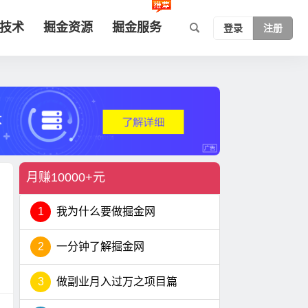
技术
掘金资源
掘金服务
登录
注册
月赚10000+元
1
我为什么要做掘金网
2
一分钟了解掘金网
3
做副业月入过万之项目篇