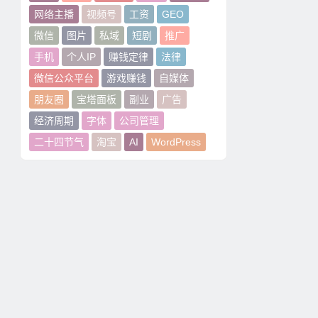
网络主播
视频号
工资
GEO
微信
图片
私域
短剧
推广
手机
个人IP
赚钱定律
法律
微信公众平台
游戏赚钱
自媒体
朋友圈
宝塔面板
副业
广告
经济周期
字体
公司管理
二十四节气
淘宝
AI
WordPress