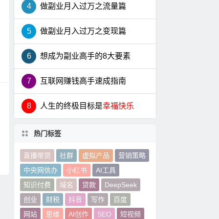
4
做副业月入过万之流量篇
5
做副业月入过万之变现篇
6
想成为副业高手的8大要素
7
互联网赚钱高手速成指南
8
人生的终极目标是
幸福快乐
热门标签
直播带货
社群
虚拟产品
营销策略
中央网信办
小红书
AI工具
知识付费
域名
贷款
DeepSeek
创业
财税
抖音
写作
百度
网站
思维
AI创作
SEO
短视频