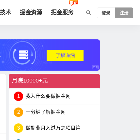
技术
掘金资源
掘金服务
登录
注册
月赚10000+元
1
我为什么要做掘金网
2
一分钟了解掘金网
3
做副业月入过万之项目篇