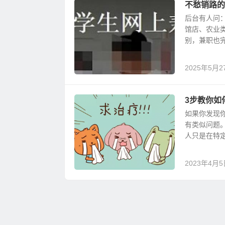
不愁销路的
后台有人问
馆店、农业
别，兼职也完
2025年5月2
3步教你如
如果你发现
有类似问题
人只是在特定
2023年4月5