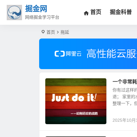
掘金网
首页
掘金科普
网络掘金学习平台
首页
拖延
一个非常耗
你有过这样
退； 家里
整理一下，但
2025年10月