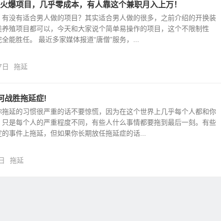
火爆项目，几乎零成本，有人靠这个兼职月入上万！
：有没有适合男人做的项目？其实适合男人做的很多，之前介绍的开换装
类养殖项目都可以，今天和大家说个简单易操作的项目，这个不限制性
全能胜任。 最近多家媒体报道“唐僧”服务，...
7日
拖延
何战胜拖延症!
你拖延的习惯很严重的话不要惊慌，因为在这个世界上几乎每个人都和你
。只是每个人的严重程度不同，有些人什么事情都要拖到最后一刻。有些
的事件上拖延，但如果你长期放任拖延症的话...
日
拖延