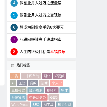
4
做副业月入过万之流量篇
5
做副业月入过万之变现篇
6
想成为副业高手的8大要素
7
互联网赚钱高手速成指南
8
人生的终极目标是
幸福快乐
热门标签
广告
二十四节气
副业
短视频
AI
工资
贷款
法律
个人IP
直播带货
经济周期
视频号
字体
营销策略
中央网信办
GEO
WordPress
SEO
AI工具
知识付费