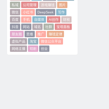
私域
公司管理
游戏赚钱
图片
微信
小红书
DeepSeek
写作
百度
手机
自媒体
AI创作
财税
抖音
网站
域名
社群
宝塔面板
朋友圈
思维
推广
赚钱定律
虚拟产品
淘宝
微信公众平台
网络主播
短剧
创业