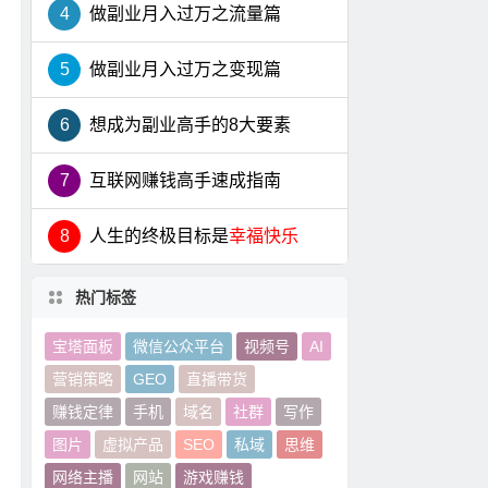
4
做副业月入过万之流量篇
5
做副业月入过万之变现篇
6
想成为副业高手的8大要素
7
互联网赚钱高手速成指南
8
人生的终极目标是
幸福快乐
热门标签
宝塔面板
微信公众平台
视频号
AI
营销策略
GEO
直播带货
赚钱定律
手机
域名
社群
写作
图片
虚拟产品
SEO
私域
思维
网络主播
网站
游戏赚钱