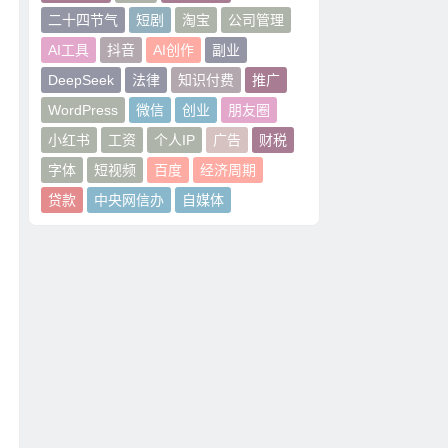
二十四节气
短剧
淘宝
公司管理
AI工具
抖音
AI创作
副业
DeepSeek
法律
知识付费
推广
WordPress
微信
创业
朋友圈
小红书
工资
个人IP
广告
财税
字体
短视频
百度
经济周期
贷款
中央网信办
自媒体