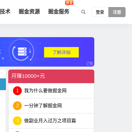
技术
掘金资源
掘金服务
登录
注册
月赚10000+元
1
我为什么要做掘金网
2
一分钟了解掘金网
3
做副业月入过万之项目篇