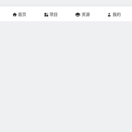
首页
项目
资源
我的
关于本站：
掘金网创建于2021年，网站专注于互联网创业、推广营销、
网站建设、个人成长、游戏人生记录，帮助更多的人实现
SOHO梦想。本站非常适合刚刚加入副业界的掘友学习，让
新手少走弯路，真正在互联网上赚到钱。