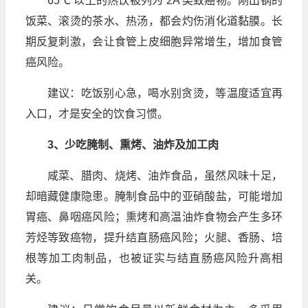
65℃ 以上的热饮被列为 2A 类致癌物。刚出锅的
饭菜、滚烫的茶水、热汤，都会灼伤消化道黏膜。长
期反复刺激，会让食管上皮细胞异常增生，增加食管
癌风险。
建议：吃饭别心急，喝水别贪烫，等温度适宜再
入口，才是安全的饮食习惯。
3、少吃腌制、熏烤、油炸及加工肉
咸菜、腊肉、烧烤、油炸食品，虽然风味十足，
却暗藏健康隐患。腌制食品中的亚硝酸盐，可能增加
胃癌、鼻咽癌风险；熏烤和高温油炸食物会产生多环
芳烃等致癌物，提升结直肠癌风险；火腿、香肠、培
根等加工肉制品，也被证实与结直肠癌风险升高相
关。