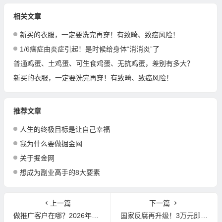
相关文章
新买的衣服，一定要洗完再穿！有致畸、致癌风险！
1/6癌症由炎症引起！是时候给身体“消消炎”了
普通鸡蛋、土鸡蛋、可生食鸡蛋、无抗鸡蛋，差别有多大？
新买的衣服，一定要洗完再穿！有致畸、致癌风险！
推荐文章
人生的终极目标是让自己幸福
我为什么要做掘金网
关于掘金网
想成为副业高手的8大要素
上一篇
下一篇
做推广客户在哪？2026年最新搜索引擎占比、AI工具排行数据
国家反腐再升级！3万元即入罪，5月1日起正式施行