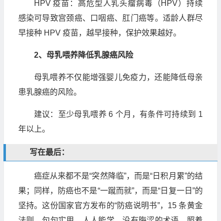
HPV 疫苗：高危型人乳头瘤病毒（HPV）持续
感染可导致宫颈癌、口咽癌、肛门癌等。适龄人群尽
早接种 HPV 疫苗，越早接种，保护效果越好。
2、母乳喂养降低乳腺癌风险
母乳喂养不仅能增强婴儿免疫力，还能降低母亲
患乳腺癌的风险。
建议：至少母乳喂养 6 个月，有条件可持续到 1
年以上。
写在最后：
癌症从来都不是“突然降临”，而是“日积月累”的结
果；同样，防癌也不是“一蹴而就”，而是“日复一日”的
坚持。这份国家官方发布的“防癌说明书”，15 条黄金
法则，句句实用、人人能学，没有晦涩的术语，照着