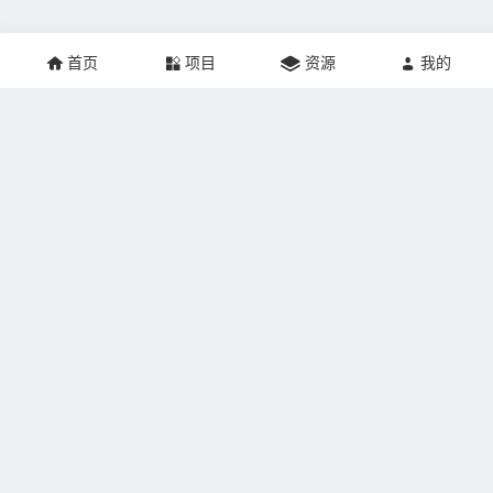
首页
项目
资源
我的
关于本站：
掘金网创建于2021年，网站专注于互联网创业、推广营销、
网站建设、个人成长、游戏人生记录，帮助更多的人实现
SOHO梦想。本站非常适合刚刚加入副业界的掘友学习，让