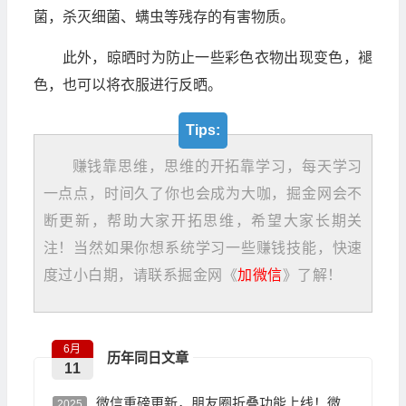
菌，杀灭细菌、螨虫等残存的有害物质。
此外，晾晒时为防止一些彩色衣物出现变色，褪
色，也可以将衣服进行反晒。
Tips:
赚钱靠思维，思维的开拓靠学习，每天学习
一点点，时间久了你也会成为大咖，掘金网会不
断更新，帮助大家开拓思维，希望大家长期关
注！当然如果你想系统学习一些赚钱技能，快速
度过小白期，请联系掘金网《
加微信
》了解！
6月
历年同日文章
11
微信重磅更新，朋友圈折叠功能上线！微
2025