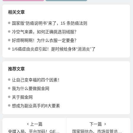
相关文章
国家版“防癌说明书”来了，15 条防癌法则
冷空气来袭，如何正确挑选羽绒服？
好烦啊啊啊！为什么衣服一定要叠？
1/6癌症由炎症引起！是时候给身体“消消炎”了
推荐文章
让自己变幸福的四个因素！
我为什么要做掘金网
关于掘金网
想成为副业高手的8大要素
上一篇
下一篇
央媒入局、平台加码！GEO 成 AI 时代必争之地
国家网信办、市场监管总局联合印发《网络测评活动规范》