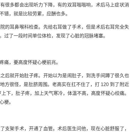
，有很多都会出现听力下降，有的双耳嗡嗡响，术后马上症状消
不错，就是比较劳累，应酬也多。
医院的耳鼻喉科检查。先给右耳做了手术，但是术后右耳完全失
。过了一段时间单位体检，发现了心脏的冠脉堵塞。
疼痛，要高度怀疑心梗前兆。
来之后就开始肚子疼。开始以为是闹肚子，到洗手间蹲了很久也
方很怪，是肚脐周围。老高实在扛不住了，打 120 到了附近
 岁上下，肚子疼，加上天气寒冷，体温不高，高度怀疑心绞痛。
心梗。
做了支架手术，开通了血管。术后医生问他，现在心脏舒服了，