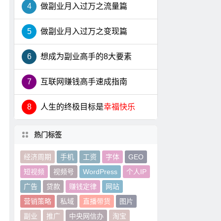
4
做副业月入过万之流量篇
5
做副业月入过万之变现篇
6
想成为副业高手的8大要素
7
互联网赚钱高手速成指南
8
人生的终极目标是
幸福快乐
热门标签
经济周期
手机
工资
字体
GEO
短视频
视频号
WordPress
个人IP
广告
贷款
赚钱定律
网站
营销策略
私域
直播带货
图片
副业
推广
中央网信办
淘宝