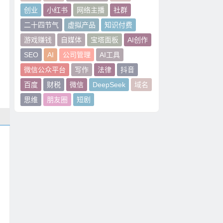
创业
小红书
网络主播
社群
二十四节气
虚拟产品
知识付费
游戏赚钱
自媒体
宝塔面板
AI创作
SEO
AI
公司管理
AI工具
微信公众平台
写作
法律
抖音
百度
财税
微信
DeepSeek
域名
思维
朋友圈
短剧