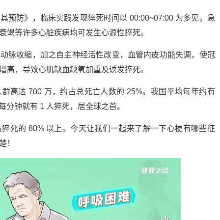
防》，临床实践发现猝死时间以 00:00~07:00 为多见。急
衰竭等许多心脏疾病均可发生心源性猝死。
状动脉收缩，加之自主神经活性改变，血管内皮功能失调，使冠
增高，导致心肌缺血缺氧加重及诱发猝死。
高达 700 万，约占总死亡人数的 25%。我国平均每年约有
人，每分钟就有 1 人猝死，居全球之首。
猝死的 80% 以上。今天让我们一起来了解一下心梗有哪些征
楚！