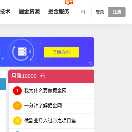
技术
掘金资源
掘金服务
登录
注册
月赚10000+元
1
我为什么要做掘金网
2
一分钟了解掘金网
3
做副业月入过万之项目篇